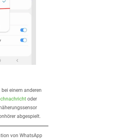
m bei einem anderen
achnachricht
oder
nnäherungssensor
onhörer abgespielt.
lation von WhatsApp