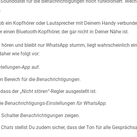
Sounddatei für die Benachrichtigungen noch funktioniert. Wec
.
ob ein Kopfhörer oder Lautsprecher mit Deinem Handy verbunden
r einen Bluetooth-Kopfhörer, der gar nicht in Deiner Nähe ist.
 hören und bleibt nur WhatsApp stumm, liegt wahrscheinlich ein
daher wie folgt vor:
stellungen-App
auf.
en Bereich für die
Benachrichtigungen
.
, dass der „
Nicht stören
“-Regler ausgestellt ist.
die
Benachrichtigungs-Einstellungen für WhatsApp
.
n Schalter
Benachrichtigungen
zeigen.
t
Chats
stellst Du zudem sicher, dass der Ton für alle Gesprächsart