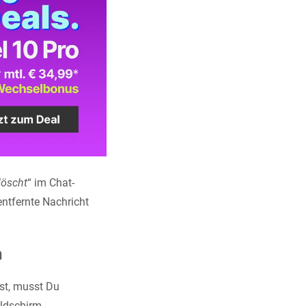
löscht
“ im Chat-
 entfernte Nachricht
n
st, musst Du
ildschirm