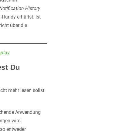
Notification History
-Handy erhältst. Ist
icht über die
play.
est Du
cht mehr lesen sollst.
rechende Anwendung
angen wird.
lso entweder