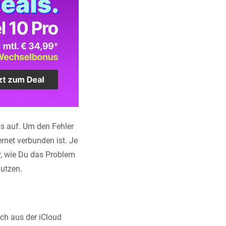
s auf. Um den Fehler
rnet verbunden ist. Je
r, wie Du das Problem
nutzen.
ach aus der iCloud