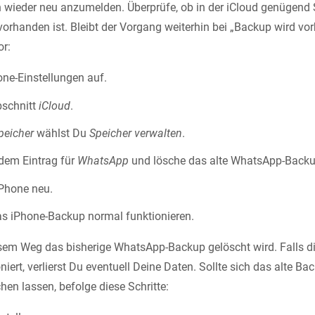
ieder neu anzumelden. Überprüfe, ob in der iCloud genügend S
rhanden ist. Bleibt der Vorgang weiterhin bei „Backup wird vorb
or:
one-Einstellungen auf.
bschnitt
iCloud
.
peicher
wählst Du
Speicher verwalten
.
dem Eintrag für
WhatsApp
und lösche das alte WhatsApp-Backu
iPhone neu.
as iPhone-Backup normal funktionieren.
sem Weg das bisherige WhatsApp-Backup gelöscht wird. Falls d
oniert, verlierst Du eventuell Deine Daten. Sollte sich das alte B
hen lassen, befolge diese Schritte: