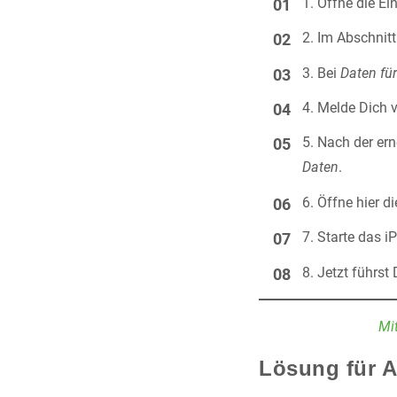
Öffne die Ei
Im Abschnit
Bei
Daten fü
Melde Dich v
Nach der er
Daten
.
Öffne hier d
Starte das i
Jetzt führs
Mi
Lösung für 