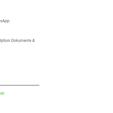
tsApp.
Option
Dokumente &
up.