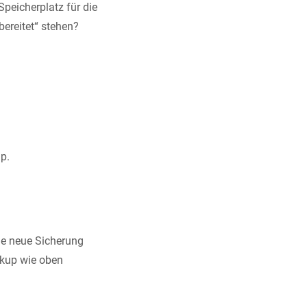
peicherplatz für die
ereitet“ stehen?
p.
ie neue Sicherung
ackup wie oben