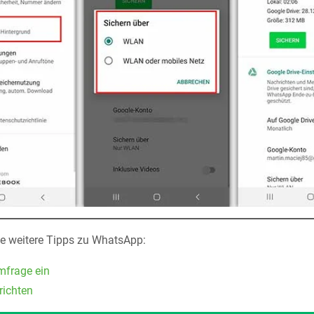
ele weitere Tipps zu WhatsApp:
mfrage ein
richten