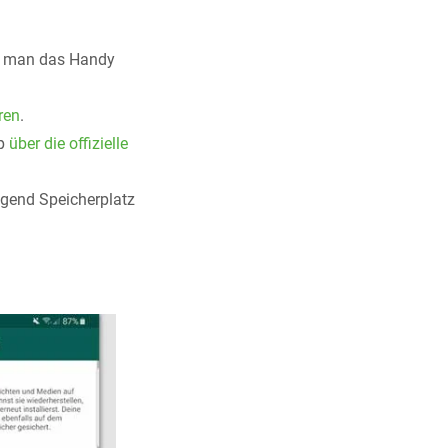
m man das Handy
ren
.
pp
über die offizielle
nügend Speicherplatz