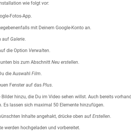
nstallation wie folgt vor:
ogle-Fotos-App.
gegebenenfalls mit Deinem Google-Konto an.
n auf
Galerie
.
auf die Option
Verwalten
.
 unten bis zum Abschnitt
Neu erstellen
.
 Du die Auswahl
Film
.
euen Fenster auf das
Plus
.
 Bilder hinzu, die Du im Video sehen willst. Auch bereits vorha
en. Es lassen sich maximal 50 Elemente hinzufügen.
wünschten Inhalte angehakt, drücke oben auf
Erstellen
.
te werden hochgeladen und vorbereitet.