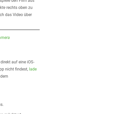
spiele den Film aus
kte
rechts oben zu
ich das Video über
Kamera
irekt auf eine iOS-
pp nicht findest,
lade
ldern
s.