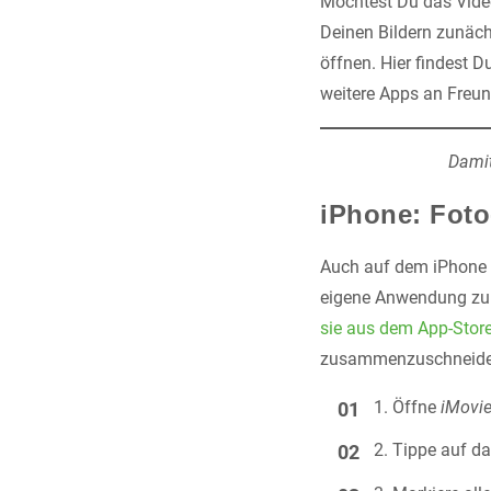
Möchtest Du das Video
Deinen Bildern zunäch
öffnen. Hier findest D
weitere Apps an Freun
Damit
iPhone: Fot
Auch auf dem iPhone b
eigene Anwendung zu. i
sie aus dem App-Store
zusammenzuschneide
Öffne
iMovi
Tippe auf d