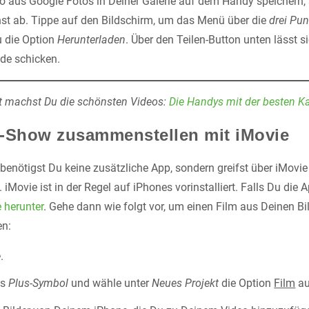
 aus Google Fotos in Deiner Galerie auf dem Handy speichern, 
st ab. Tippe auf den Bildschirm, um das Menü über die
drei Pun
u die Option
Herunterladen
. Über den Teilen-Button unten lässt s
de schicken.
 machst Du die schönsten Videos:
Die Handys mit der besten 
o-Show zusammenstellen mit iMovie
enötigst Du keine zusätzliche App, sondern greifst über iMovie d
Movie ist in der Regel auf iPhones vorinstalliert. Falls Du die A
 herunter
. Gehe dann wie folgt vor, um einen Film aus Deinen Bi
n:
e
.
as
Plus-Symbol
und wähle unter
Neues Projekt
die Option
Film
au