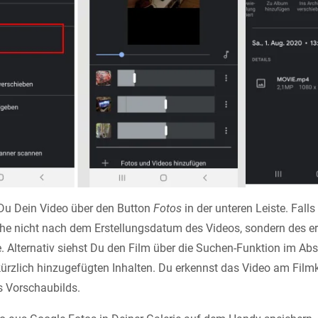
 Du Dein Video über den Button
Fotos
in der unteren Leiste. Fall
che nicht nach dem Erstellungsdatum des Videos, sondern des er
. Alternativ siehst Du den Film über die Suchen-Funktion im Ab
ürzlich hinzugefügten Inhalten. Du erkennst das Video am Film
s Vorschaubilds.