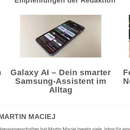
Empfehlungen der Redaktion
n
Galaxy AI – Dein smarter
F
Samsung-Assistent im
N
Alltag
MARTIN MACIEJ
enwissenschaften hat Martin Maciej bereits viele Jahre für ei