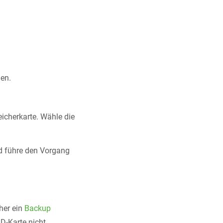
en.
icherkarte. Wähle die
nd führe den Vorgang
her ein
Backup
SD-Karte nicht