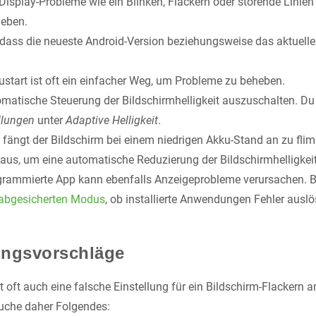
Display-Probleme wie ein Blinken, Flackern oder störende Linien
eben.
, dass die neueste Android-Version beziehungsweise das aktuelle 
ustart ist oft ein einfacher Weg, um Probleme zu beheben.
utomatische Steuerung der Bildschirmhelligkeit auszuschalten. Du 
llungen
unter
Adaptive Helligkeit
.
n fängt der Bildschirm bei einem niedrigen Akku-Stand an zu fli
us, um eine automatische Reduzierung der Bildschirmhelligkeit
ogrammierte App kann ebenfalls Anzeigeprobleme verursachen. B
abgesicherten Modus
, ob installierte Anwendungen Fehler ausl
ungsvorschläge
t oft auch eine falsche Einstellung für ein Bildschirm-Flackern
suche daher Folgendes: