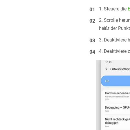
Steuere die
E
Scrolle heru
heißt der Punk
Deaktiviere h
Deaktiviere 