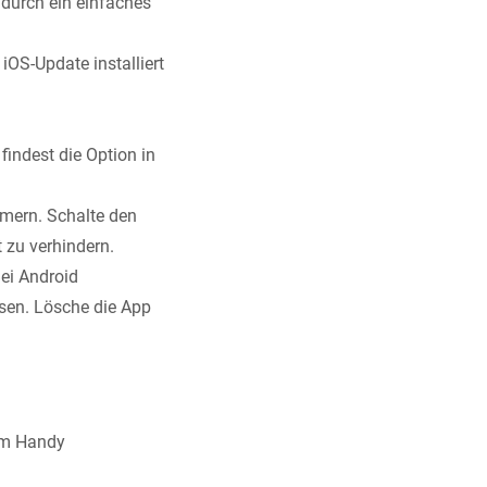
 durch ein einfaches
iOS-Update installiert
findest die Option in
mmern. Schalte den
 zu verhindern.
ei Android
ösen. Lösche die App
 am Handy