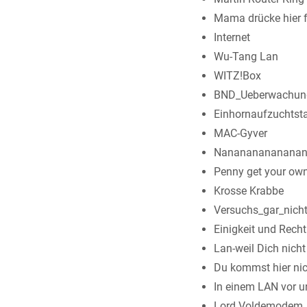
Mama drücke hier f
Internet
Wu-Tang Lan
WITZ!Box
BND_Ueberwachun
Einhornaufzuchtsta
MAC-Gyver
Nananananananan
Penny get your ow
Krosse Krabbe
Versuchs_gar_nicht
Einigkeit und Recht
Lan-weil Dich nicht
Du kommst hier nic
In einem LAN vor un
Lord Voldemodem