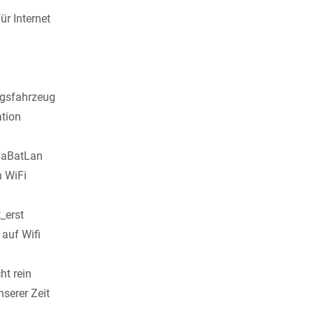
ür Internet
gsfahrzeug
tion
aBatLan
n WiFi
_erst
 auf Wifi
ht rein
serer Zeit