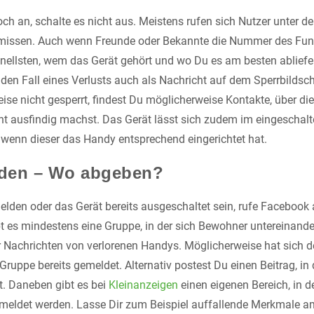
ch an, schalte es nicht aus. Meistens rufen sich Nutzer unter d
ermissen. Auch wenn Freunde oder Bekannte die Nummer des Fu
nellsten, wem das Gerät gehört und wo Du es am besten abliefers
den Fall eines Verlusts auch als Nachricht auf dem Sperrbildsch
ise nicht gesperrt, findest Du möglicherweise Kontakte, über di
t ausfindig machst. Das Gerät lässt sich zudem im eingeschal
, wenn dieser das Handy entsprechend eingerichtet hat.
den – Wo abgeben?
elden oder das Gerät bereits ausgeschaltet sein, rufe Facebook 
ibt es mindestens eine Gruppe, in der sich Bewohner untereinan
r Nachrichten von verlorenen Handys. Möglicherweise hat sich de
Gruppe bereits gemeldet. Alternativ postest Du einen Beitrag, i
. Daneben gibt es bei
Kleinanzeigen
einen eigenen Bereich, in 
eldet werden. Lasse Dir zum Beispiel auffallende Merkmale am