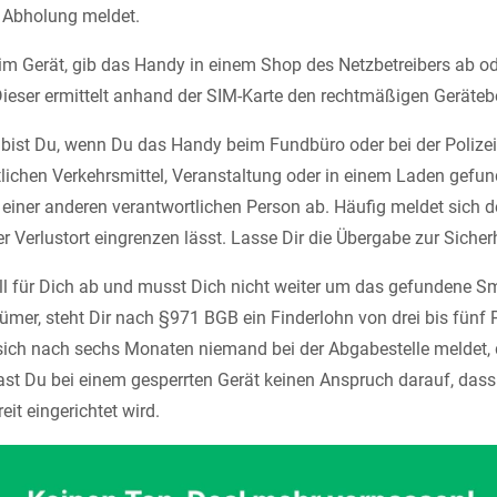
 Abholung meldet.
 im Gerät, gib das Handy in einem Shop des Netzbetreibers ab od
Dieser ermittelt anhand der SIM-Karte den rechtmäßigen Gerätebe
e bist Du, wenn Du das Handy beim Fundbüro oder bei der Polize
lichen Verkehrsmittel, Veranstaltung oder in einem Laden gefun
r einer anderen verantwortlichen Person ab. Häufig meldet sich 
er Verlustort eingrenzen lässt. Lasse Dir die Übergabe zur Sicherh
all für Dich ab und musst Dich nicht weiter um das gefundene
tümer, steht Dir nach §971 BGB ein Finderlohn von drei bis fünf 
 sich nach sechs Monaten niemand bei der Abgabestelle meldet,
hast Du bei einem gesperrten Gerät keinen Anspruch darauf, das
eit eingerichtet wird.