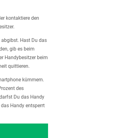
er kontaktiere den
sitzer.
i abgibst. Hast Du das
den, gib es beim
der Handybesitzer beim
eit quittieren.
 Smartphone kümmern.
Prozent des
 darfst Du das Handy
s das Handy entsperrt