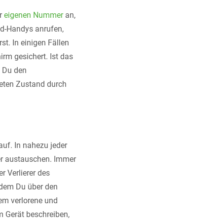
er
eigenen Nummer
an,
nd-Handys anrufen,
t. In einigen Fällen
irm gesichert. Ist das
e Du den
teten Zustand durch
auf. In nahezu jeder
der austauschen. Immer
r Verlierer des
n dem Du über den
dem verlorene und
 Gerät beschreiben,