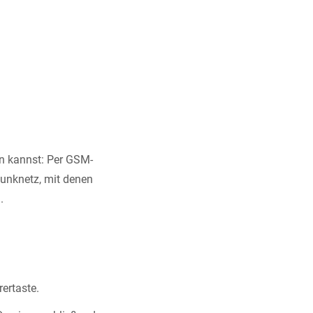
n kannst: Per GSM-
unknetz, mit denen
.
ertaste.