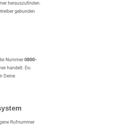
mmer herauszufinden.
etreiber gebunden
h die Nummer
0800-
mer handelt. Du
nn Deine
system
eigene Rufnummer