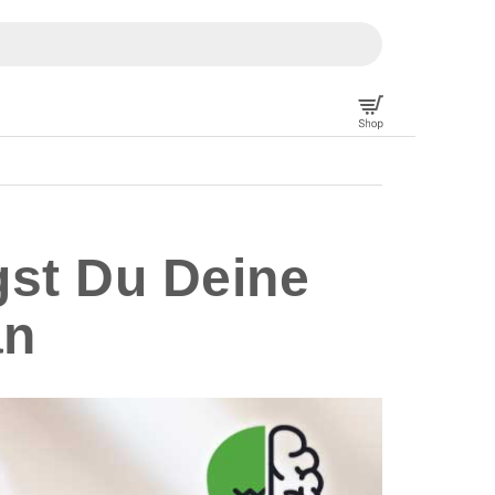
gst Du Deine
an