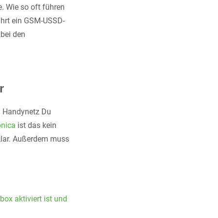
 Wie so oft führen
führt ein GSM-USSD-
bei den
r
m Handynetz Du
ónica
ist das kein
 klar. Außerdem muss
ox aktiviert ist und