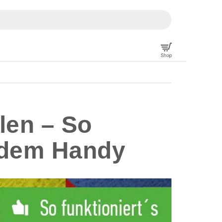
len – So
f dem Handy