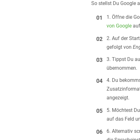
So stellst Du Google 
Öffne die G
von Google
auf
Auf der Star
gefolgt von
Eng
Tippst Du au
übernommen.
Du bekommst
Zusatzinformat
angezeigt.
Möchtest Du 
auf das Feld u
Alternativ s
die Spracheins