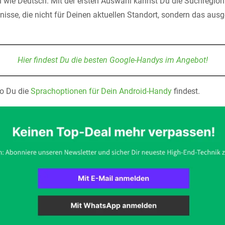
on wie Deutsch. Mit der ersten Auswahl kannst Du die Suchregion
nisse, die nicht für Deinen aktuellen Standort, sondern das au
Hier findest Du die besten Google-Handys im Angebot!
wo Du die
Sprachoptionen für Dein Android-Handy
findest.