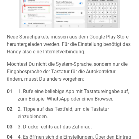
Neue Sprachpakete müssen aus dem Google Play Store
heruntergeladen werden. Für die Einstellung benötigt das
Handy also eine Internetverbindung.
Möchtest Du nicht die System-Sprache, sondern nur die
Eingabesprache der Tastatur für die Autokorrektur
ändern, musst Du anders vorgehen:
Rufe eine beliebige App mit Tastatureingabe auf,
zum Beispiel WhatsApp oder einen Browser.
Tippe auf das Textfeld, um die Tastatur
einzublenden.
Drücke rechts auf das Zahnrad.
Es öffnen sich die Einstellungen. Über den Eintrag