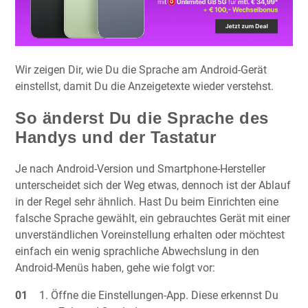
Wir zeigen Dir, wie Du die Sprache am Android-Gerät
einstellst, damit Du die Anzeigetexte wieder verstehst.
So änderst Du die Sprache des
Handys und der Tastatur
Je nach Android-Version und Smartphone-Hersteller
unterscheidet sich der Weg etwas, dennoch ist der Ablauf
in der Regel sehr ähnlich. Hast Du beim Einrichten eine
falsche Sprache gewählt, ein gebrauchtes Gerät mit einer
unverständlichen Voreinstellung erhalten oder möchtest
einfach ein wenig sprachliche Abwechslung in den
Android-Menüs haben, gehe wie folgt vor:
Öffne die Einstellungen-App. Diese erkennst Du