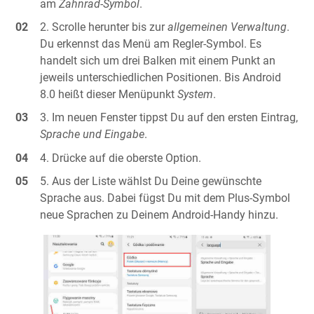
am
Zahnrad-Symbol
.
Scrolle herunter bis zur
allgemeinen Verwaltung
.
Du erkennst das Menü am Regler-Symbol. Es
handelt sich um drei Balken mit einem Punkt an
jeweils unterschiedlichen Positionen. Bis Android
8.0 heißt dieser Menüpunkt
System
.
Im neuen Fenster tippst Du auf den ersten Eintrag,
Sprache und Eingabe
.
Drücke auf die oberste Option.
Aus der Liste wählst Du Deine gewünschte
Sprache aus. Dabei fügst Du mit dem Plus-Symbol
neue Sprachen zu Deinem Android-Handy hinzu.