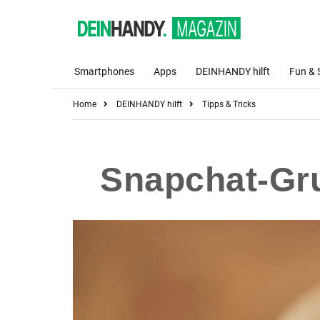
Smartphones
Apps
DEINHANDY hilft
Fun & 
Home
DEINHANDY hilft
Tipps & Tricks
Snapchat-Grup