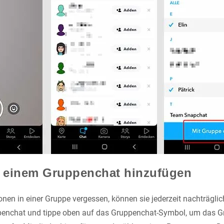
u einem Gruppenchat hinzufügen
nen in einer Gruppe vergessen, können sie jederzeit nachträgli
penchat und tippe oben auf das Gruppenchat-Symbol, um das Gr