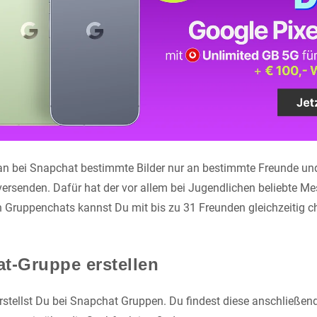
bei Snapchat bestimmte Bilder nur an bestimmte Freunde und 
 versenden. Dafür hat der vor allem bei Jugendlichen beliebte M
In Gruppenchats kannst Du mit bis zu 31 Freunden gleichzeitig 
t-Gruppe erstellen
rstellst Du bei Snapchat Gruppen. Du findest diese anschließend