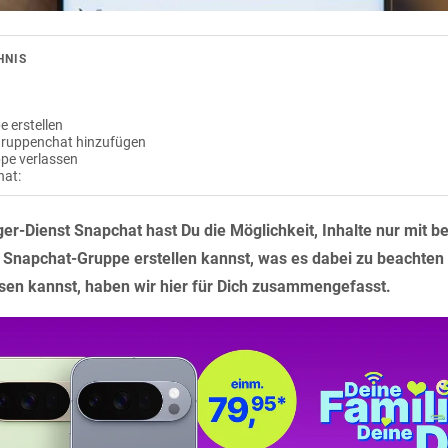
HNIS
 erstellen
 Gruppenchat hinzufügen
pe verlassen
hat:
er-Dienst Snapchat hast Du die Möglichkeit, Inhalte nur mit 
e Snapchat-Gruppe erstellen kannst, was es dabei zu beachten 
sen kannst, haben wir hier für Dich zusammengefasst.