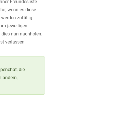
iner Freundesliste
tur, wenn es diese
 werden zufällig
zum jeweiligen
u dies nun nachholen.
st verlassen.
penchat, die
n ändern,