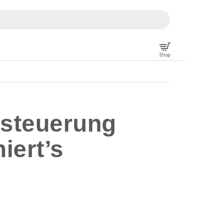
hsteuerung
iert’s