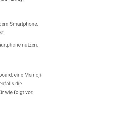
f dem Smartphone,
st.
martphone nutzen.
oard, eine Memoji-
nfalls die
r wie folgt vor: