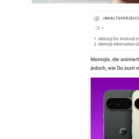
INHALTSVERZEIC
Memoji für Android mi
Memoji-Alternative o
Memojis, die animiert
jedoch, wie Du auch m