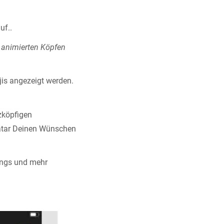
uf..
n
animierten Köpfen
jis angezeigt werden.
zköpfigen
vatar Deinen Wünschen
cings und mehr