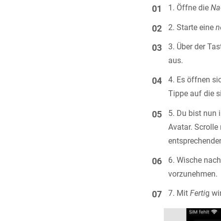
Öffne die
Na
Starte eine
n
Über der Tas
aus.
Es öffnen si
Tippe auf die 
Du bist nun 
Avatar. Scroll
entsprechenden
Wische nach 
vorzunehmen.
Mit
Ferti
g wi