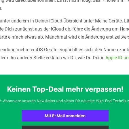
ung wird direkt übernommen. Es ist nicht nötig, das iPhone mit i
n.
nter anderem in Deiner iCloud-Übersicht unter Meine Geräte. L
lde Dich zunächst aus der iCloud ab, führe die Änderung am Ha
arte einfach etwas ab. Manchmal wird die Änderung erst zeitve
wendung mehrerer iOS-Geräte empfiehlt es sich, den Namen zur 
rn. An anderer Stelle erklären wir Dir, wie Du Deine
Apple-ID un