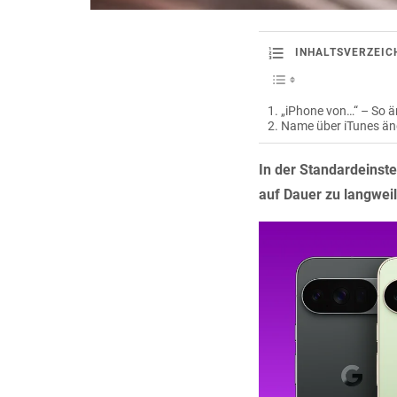
INHALTSVERZEIC
„iPhone von…“ – So 
Name über iTunes än
In der Standardeinst
auf Dauer zu langweil