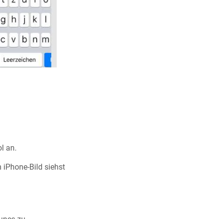
l an.
 iPhone-Bild siehst