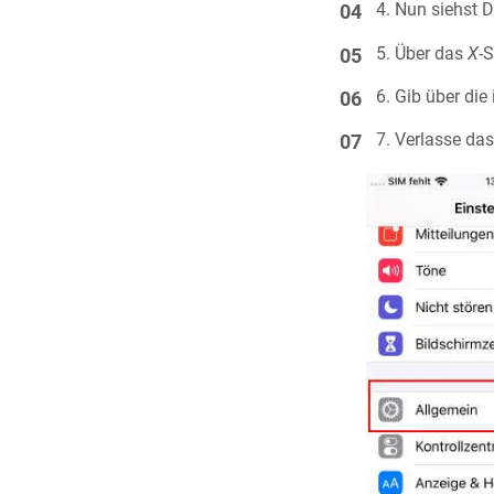
Nun siehst D
Über das
X
-
Gib über die
Verlasse da