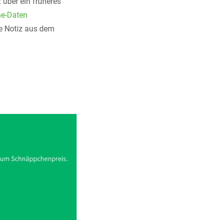
z über ein früheres
ne-Daten
te Notiz aus dem