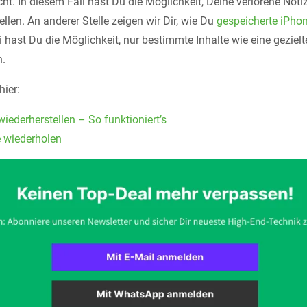
cht. In diesem Fall hast Du die Möglichkeit, Deine verlorene Noti
len. An anderer Stelle zeigen wir Dir, wie Du
gespeicherte iPho
i hast Du die Möglichkeit, nur bestimmte Inhalte wie eine geziel
n.
hier:
iederherstellen – So funktioniert’s
 wiederholen