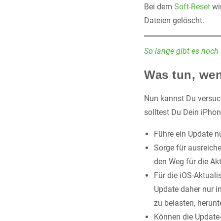
Bei dem
Soft-Reset
wir
Dateien gelöscht.
So lange gibt es noch
Was tun, we
Nun kannst Du versuch
solltest Du Dein iPho
Führe ein Update n
Sorge für ausreich
den Weg für die Akt
Für die iOS-Aktual
Update daher nur i
zu belasten, herun
Können die Update-S