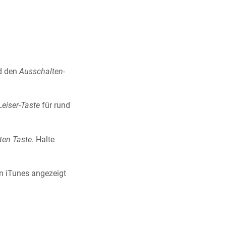
nd den
Ausschalten-
Leiser-Taste
für rund
ten Taste
. Halte
n iTunes angezeigt