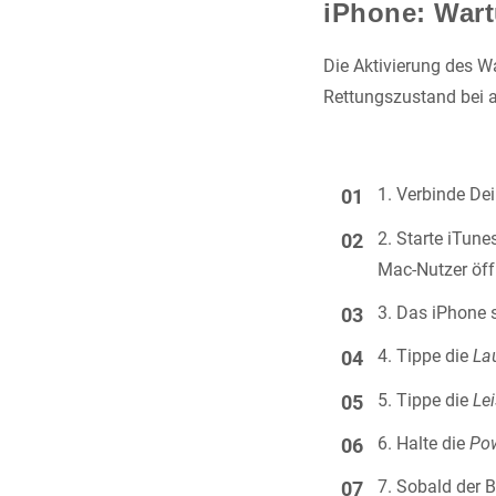
iPhone: Wart
Die Aktivierung des W
Rettungszustand bei a
Verbinde De
Starte iTunes
Mac-Nutzer öff
Das iPhone s
Tippe die
La
Tippe die
Le
Halte die
Po
Sobald der B