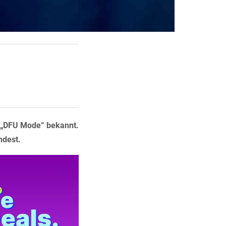
s „DFU Mode“ bekannt.
ndest.