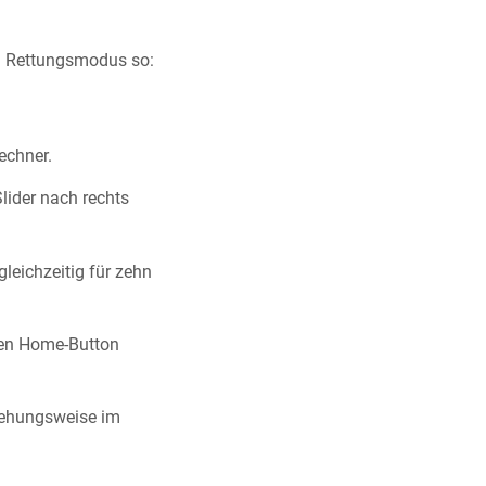
en Rettungsmodus so:
echner.
lider nach rechts
leichzeitig für zehn
den Home-Button
iehungsweise im