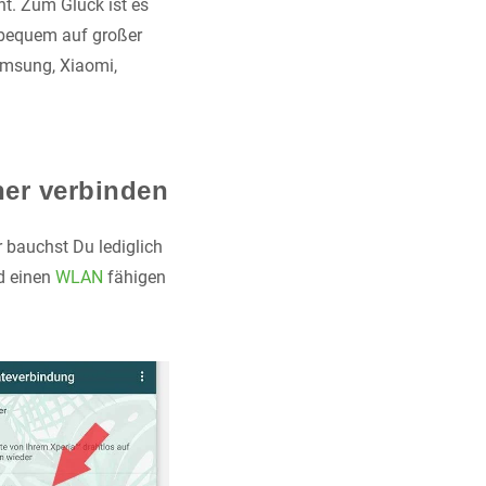
nt. Zum Glück ist es
 bequem auf großer
amsung, Xiaomi,
her verbinden
 bauchst Du lediglich
d einen
WLAN
fähigen