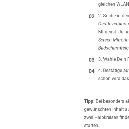
gleichen WLAN
Suche in de
Geräteverbind
Miracast. Je na
Screen Mirrori
Bildschirmfrei
Wähle Dein F
Bestätige a
schon wird das
Tipp
: Bei besonders a
gewünschten Inhalt a
zwei Halbkreisen fin
starten.