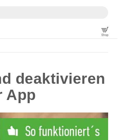
nd deaktivieren
er App