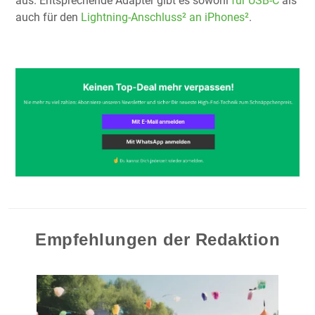
aus. Entsprechende Adapter gibt es sowohl
für USB-C
als
auch für den
Lightning-Anschluss²
an iPhones²
.
Empfehlungen der Redaktion