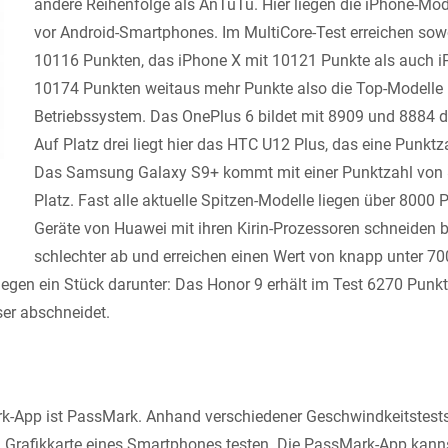
andere Reihenfolge als AnTuTu. Hier liegen die iPhone-Mo
vor Android-Smartphones. Im MultiCore-Test erreichen sow
10116 Punkten, das iPhone X mit 10121 Punkte als auch i
10174 Punkten weitaus mehr Punkte also die Top-Modelle 
Betriebssystem. Das OnePlus 6 bildet mit 8909 und 8884 di
Auf Platz drei liegt hier das HTC U12 Plus, das eine Punktz
Das Samsung Galaxy S9+ kommt mit einer Punktzahl von 
Platz. Fast alle aktuelle Spitzen-Modelle liegen über 8000 
Geräte von Huawei mit ihren Kirin-Prozessoren schneiden 
schlechter ab und erreichen einen Wert von knapp unter 70
liegen ein Stück darunter: Das Honor 9 erhält im Test 6270 Punk
er abschneidet.
k-App ist PassMark. Anhand verschiedener Geschwindkeitstest
 Grafikkarte eines Smartphones testen. Die PassMark-App kann