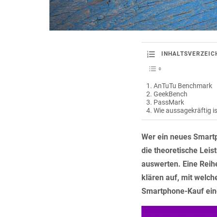
INHALTSVERZEIC
AnTuTu Benchmark
GeekBench
PassMark
Wie aussagekräftig i
Wer ein neues Smartph
die theoretische Leis
auswerten. Eine Reihe
klären auf, mit welc
Smartphone-Kauf eine 