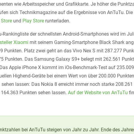
ten wie Arbeitsspeicher und Grafikkarte. Je höher die Punktza
ufen sich Technikmagazine auf die Ergebnisse von AnTuTu. Die 
 Store
und
Play Store
runterladen.
-Rankingliste der schnellsten Android-Smartphones wird im Jul
steller Xiaomi
mit seinem Gaming-Smartphone Black Shark angef
9 Punkten. Platz zwei geht an das Vivo Nex S mit 287.277 Punkt
5 Punkten. Das Samsung Galaxy S9+ belegt mit 262.561 Punkt
: Das Apple iPhone X kommt im iOs-Benchmark-Test auf 235.009
tuellen Highend-Geräte bei einem Wert von über 200.000 Punkte
h sehen lassen: Das Nokia 8 erreicht immer noch starke 208.261
t 164.363 Punkten sehen lassen.
Auf der Website von AnTuTu
fin
ktzahlen bei AnTuTu steigen von Jahr zu Jahr. Ende des Jahre