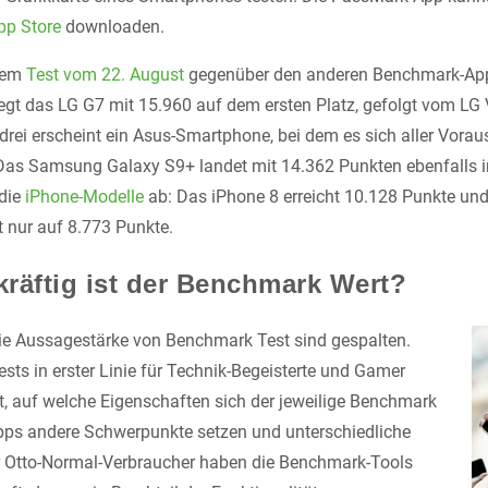
pp Store
downloaden.
inem
Test vom 22. August
gegenüber den anderen Benchmark-App
liegt das LG G7 mit 15.960 auf dem ersten Platz, gefolgt vom LG
 drei erscheint ein Asus-Smartphone, bei dem es sich aller Vora
Das Samsung Galaxy S9+ landet mit 14.362 Punkten ebenfalls i
 die
iPhone-Modelle
ab: Das iPhone 8 erreicht 10.128 Punkte und
 nur auf 8.773 Punkte.
räftig ist der Benchmark Wert?
ie Aussagestärke von Benchmark Test sind gespalten.
ests in erster Linie für Technik-Begeisterte und Gamer
st, auf welche Eigenschaften sich der jeweilige Benchmark
 Apps andere Schwerpunkte setzen und unterschiedliche
ür Otto-Normal-Verbraucher haben die Benchmark-Tools