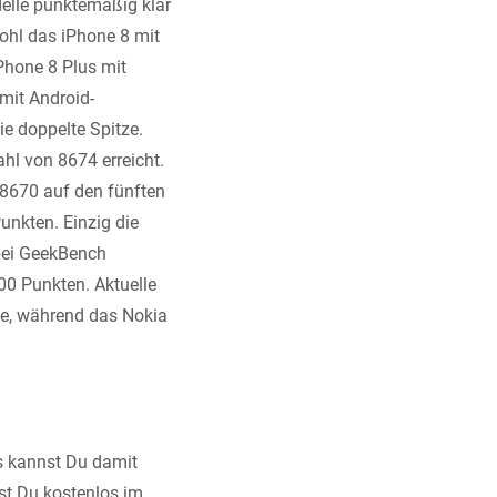
delle punktemäßig klar
ohl das iPhone 8 mit
Phone 8 Plus mit
mit Android-
e doppelte Spitze.
ahl von 8674 erreicht.
8670 auf den fünften
Punkten. Einzig die
bei GeekBench
00 Punkten. Aktuelle
te, während das Nokia
s kannst Du damit
st Du kostenlos im