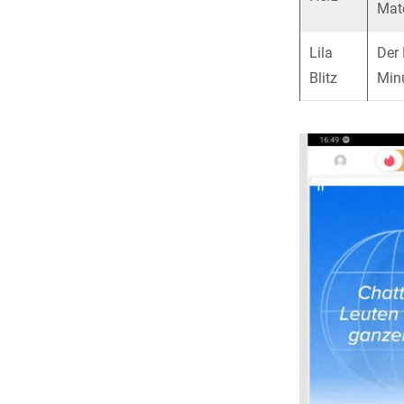
Matc
Lila
Der 
Blitz
Minu