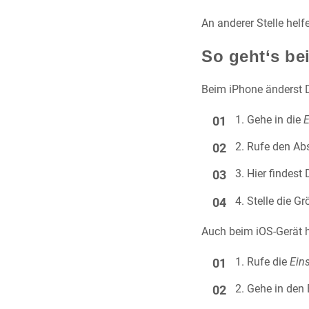
An anderer Stelle helf
So geht‘s be
Beim iPhone änderst D
Gehe in die
E
Rufe den Abs
Hier findest
Stelle die G
Auch beim iOS-Gerät h
Rufe die
Ein
Gehe in den