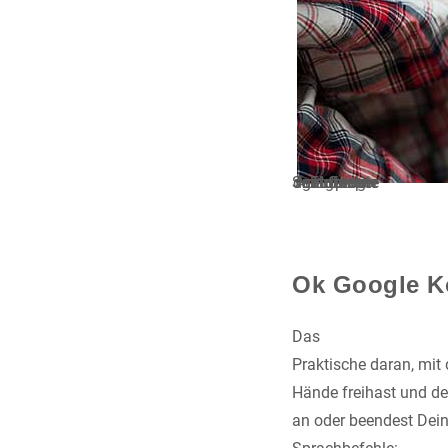
Anrufen per Smartphone war gestern – Einfacher geht’s mit dem Google Home.
Ok Google Ko
Das
Praktische daran, mit
Hände freihast und de
an oder beendest Dein