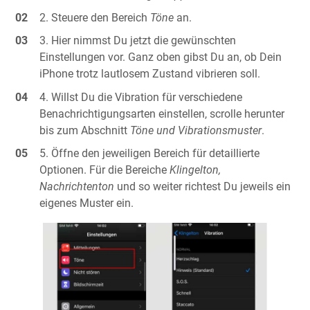
Steuere den Bereich
Töne
an.
Hier nimmst Du jetzt die gewünschten
Einstellungen vor. Ganz oben gibst Du an, ob Dein
iPhone trotz lautlosem Zustand vibrieren soll.
Willst Du die Vibration für verschiedene
Benachrichtigungsarten einstellen, scrolle herunter
bis zum Abschnitt
Töne und Vibrationsmuster
.
Öffne den jeweiligen Bereich für detaillierte
Optionen. Für die Bereiche
Klingelton,
Nachrichtenton
und so weiter richtest Du jeweils ein
eigenes Muster ein.