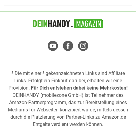
² Die mit einer ² gekennzeichneten Links sind Affiliate
Links. Erfolgt ein Einkauf darüber, erhalten wir eine
Provision.
Für Dich entstehen dabei keine Mehrkosten!
DEINHANDY (mobilezone GmbH) ist Teilnehmer des
Amazon-Partnerprogramm, das zur Bereitstellung eines
Mediums für Webseiten konzipiert wurde, mittels dessen
durch die Platzierung von Partner-Links zu
Amazon.de
Entgelte verdient werden können.