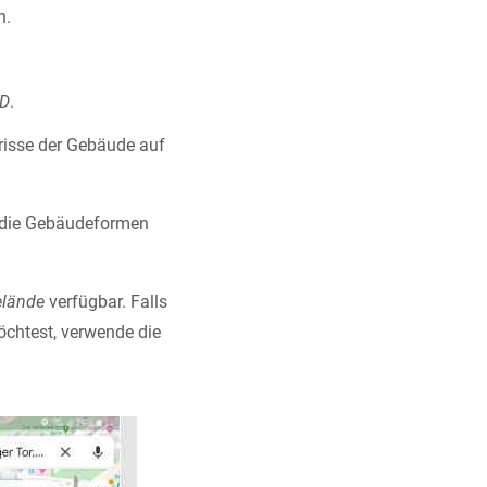
n.
D
.
mrisse der Gebäude auf
u die Gebäudeformen
lände
verfügbar. Falls
chtest, verwende die