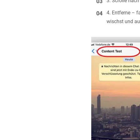
Scrolle nac
Entferne – f
wischst und a