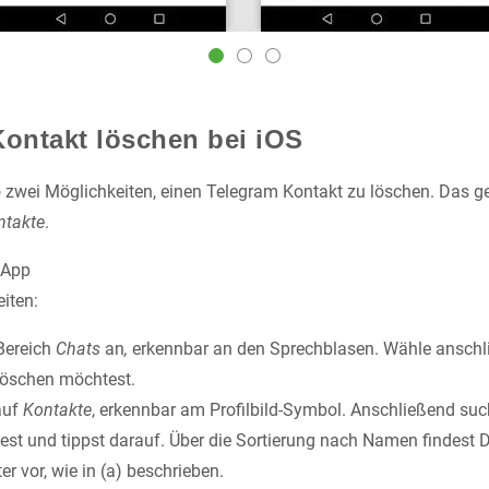
Kontakt löschen bei iOS
o zwei Möglichkeiten, einen Telegram Kontakt zu löschen. Das g
ntakte
.
 App
iten:
Bereich
Chats
an
,
erkennbar an den Sprechblasen. Wähle anschl
löschen möchtest.
auf
Kontakte
, erkennbar am Profilbild-Symbol. Anschließend suc
st und tippst darauf. Über die Sortierung nach Namen findest 
er vor, wie in (a) beschrieben.