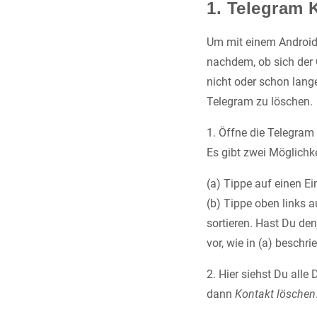
1. Telegram 
Um mit einem Android
nachdem, ob sich der 
nicht oder schon lang
Telegram zu löschen.
1. Öffne die Telegram
Es gibt zwei Möglichk
(a) Tippe auf einen E
(b) Tippe oben links
sortieren. Hast Du de
vor, wie in (a) beschri
2. Hier siehst Du alle
dann
Kontakt löschen