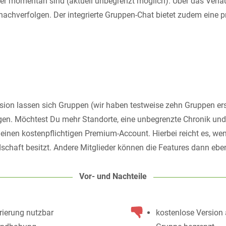
der momentan sind (aktuell unbegrenzt möglich). Über das Verla
 nachverfolgen. Der integrierte Gruppen-Chat bietet zudem eine p
rsion lassen sich Gruppen (wir haben testweise zehn Gruppen ers
egen. Möchtest Du mehr Standorte, eine unbegrenzte Chronik un
 einen kostenpflichtigen Premium-Account. Hierbei reicht es, we
schaft besitzt. Andere Mitglieder können die Features dann eben
Vor- und Nachteile
rierung nutzbar
kostenlose Version 