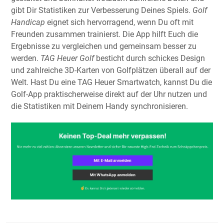
gibt Dir Statistiken zur Verbesserung Deines Spiels.
Golf
Handicap
eignet sich hervorragend, wenn Du oft mit
Freunden zusammen trainierst. Die App hilft Euch die
Ergebnisse zu vergleichen und gemeinsam besser zu
werden.
TAG Heuer Golf
besticht durch schickes Design
und zahlreiche 3D-Karten von Golfplätzen überall auf der
Welt. Hast Du eine TAG Heuer Smartwatch, kannst Du die
Golf-App praktischerweise direkt auf der Uhr nutzen und
die Statistiken mit Deinem Handy synchronisieren.