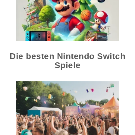
Die besten Nintendo Switch
Spiele