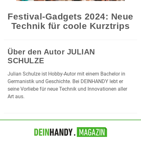
Festival-Gadgets 2024: Neue
Technik für coole Kurztrips
Über den Autor
JULIAN
SCHULZE
Julian Schulze ist Hobby-Autor mit einem Bachelor in
Germanistik und Geschichte. Bei DEINHANDY lebt er
seine Vorliebe für neue Technik und Innovationen aller
Art aus.