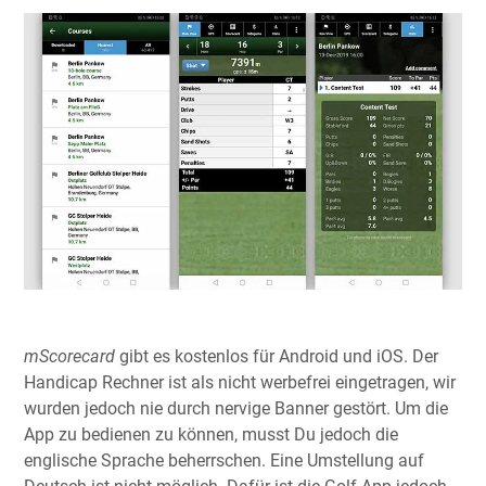
mScorecard
gibt es kostenlos für Android und iOS. Der
Handicap Rechner ist als nicht werbefrei eingetragen, wir
wurden jedoch nie durch nervige Banner gestört. Um die
App zu bedienen zu können, musst Du jedoch die
englische Sprache beherrschen. Eine Umstellung auf