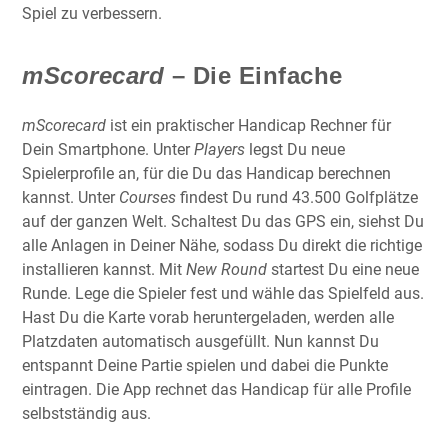
Spiel zu verbessern.
mScorecard
– Die Einfache
mScorecard
ist ein praktischer Handicap Rechner für
Dein Smartphone. Unter
Players
legst Du neue
Spielerprofile an, für die Du das Handicap berechnen
kannst. Unter
Courses
findest Du rund 43.500 Golfplätze
auf der ganzen Welt. Schaltest Du das GPS ein, siehst Du
alle Anlagen in Deiner Nähe, sodass Du direkt die richtige
installieren kannst. Mit
New Round
startest Du eine neue
Runde. Lege die Spieler fest und wähle das Spielfeld aus.
Hast Du die Karte vorab heruntergeladen, werden alle
Platzdaten automatisch ausgefüllt. Nun kannst Du
entspannt Deine Partie spielen und dabei die Punkte
eintragen. Die App rechnet das Handicap für alle Profile
selbstständig aus.