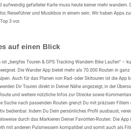
d aufwendig gefalteter Karte muss heute keiner mehr wandern.
tor, Reiseführer und Musikbox in einem sein. Wir haben Apps z
 Top 3 vor.
es auf einen Blick
 ist „bergfex Touren & GPS Tracking Wandern Bike Laufen“ – k
 geeignet. Die Wander App bietet mehr als 70.000 Routen in ganz
lpen. Auch für das Planen von Rad- oder Skitouren ist die App b
erden Dir Touren direkt in Deiner Nähe angezeigt, in der Übers
oute und weitere nützliche Infos zur Strecke sowie Kommentar
 Suche nach passenden Routen grenzt Du mit präzisen Filtern 
itiv bedienbar. Indem Du Dein persönliches Profil ausbaust, ver
sweise durch das Markieren Deiner Favoriten-Routen. Die App i
th mit anderen Pulsmessern kompatibel und somit auch als Fit