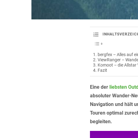
INHALTSVERZEIC
bergfex – Alles auf ei
ViewRanger – Wander
Komoot – die Allsta
Fazit
Eine der
liebsten Out
absoluter Wander-Neul
Navigation und hält u
Touren optimal zurecht
begleiten.