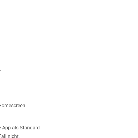
.
 Homescreen
re App als Standard
all nicht.