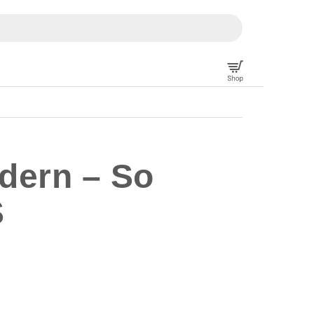
dern – So
S