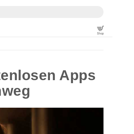
stenlosen Apps
imweg